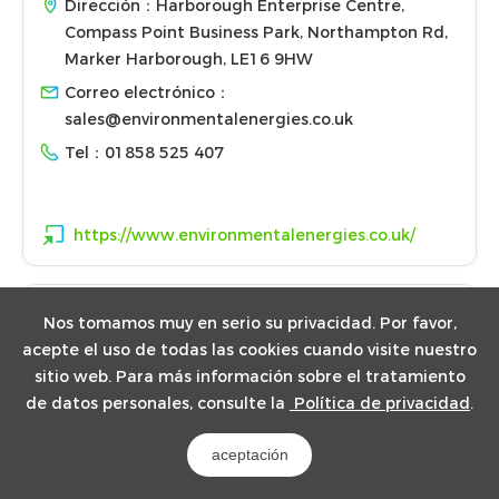
Dirección：Harborough Enterprise Centre,
Compass Point Business Park, Northampton Rd,
Marker Harborough, LE16 9HW
Correo electrónico：
sales@environmentalenergies.co.uk
Tel：
01858 525 407
https://www.environmentalenergies.co.uk/
Nos tomamos muy en serio su privacidad. Por favor,
acepte el uso de todas las cookies cuando visite nuestro
Bright Renewables
sitio web. Para más información sobre el tratamiento
de datos personales, consulte la
Política de privacidad
.
Dirección：C/O Sustainable Ventures County
Hall, 5th Floor, Belvedere Road, London, United
aceptación
Kingdom, SE1 7PB
Correo electrónico：