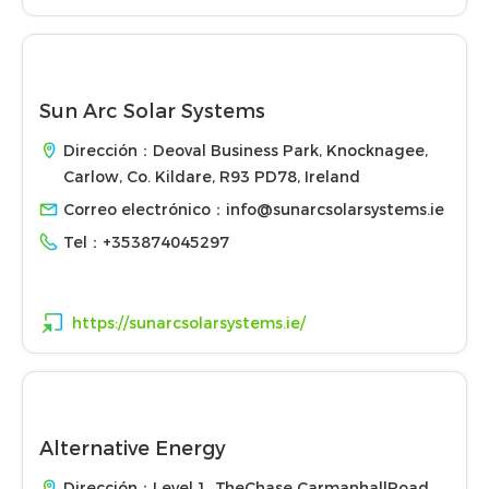
Sun Arc Solar Systems
Dirección：Deoval Business Park, Knocknagee,
Carlow, Co. Kildare, R93 PD78, Ireland
Correo electrónico：
info@sunarcsolarsystems.ie
Tel：
+353874045297
https://sunarcsolarsystems.ie/
Alternative Energy
Dirección：Level 1, TheChase CarmanhallRoad