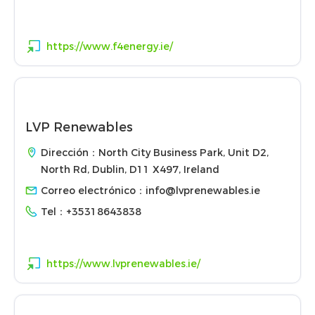
https://www.f4energy.ie/
LVP Renewables
Dirección：North City Business Park, Unit D2,
North Rd, Dublin, D11 X497, Ireland
Correo electrónico：
info@lvprenewables.ie
Tel：
+35318643838
https://www.lvprenewables.ie/