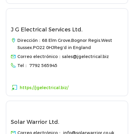
J G Electrical Services Ltd.
Dirección：68 Elm Grove,Bognor Regis.West
Sussex.PO22 0HJReg’d in England
Correo electrónico：
sales@jgelectrical.biz
Tel：
7792 565945
https://jgelectrical.biz/
Solar Warrior Ltd.
Correo electrónico：
info@solarwarrior.co.uk