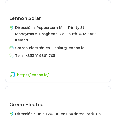
Lennon Solar
Dirección：Peppercorn Mill, Trinity St,
Moneymore, Drogheda, Co. Louth, A92 E4EE,
Ireland
Correo electrónico：
solar@lennon.ie
Tel：
+353419881705
https://lennon.ie/
Green Electric
Dirección：Unit 12A, Duleek Business Park, Co.