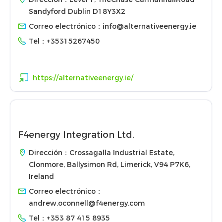
Sandyford Dublin D18Y3X2
Correo electrónico：
info@alternativeenergy.ie
Tel：
+35315267450
https://alternativeenergy.ie/
F4energy Integration Ltd.
Dirección：Crossagalla Industrial Estate,
Clonmore, Ballysimon Rd, Limerick, V94 P7K6,
Ireland
Correo electrónico：
andrew.oconnell@f4energy.com
Tel：
+353 87 415 8935