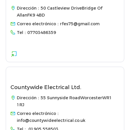
Dirección：50 Castleview DriveBridge Of
AllanFK9 4BD
Correo electrónico：
rfes75@gmail.com
Tel：
07703486359
Countywide Electrical Ltd.
Dirección：55 Sunnyside RoadWorcesterWR1
1RJ
Correo electrónico：
info@countywideelectrical.co.uk
Tel：
01905 558503