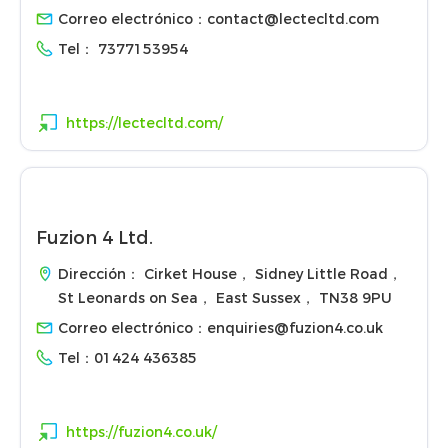
Correo electrónico：
contact@lectecltd.com
Tel：
7377153954
https://lectecltd.com/
Fuzion 4 Ltd.
Dirección： Cirket House， Sidney Little Road，
St Leonards on Sea， East Sussex， TN38 9PU
Correo electrónico：
enquiries@fuzion4.co.uk
Tel：
01424 436385
https://fuzion4.co.uk/