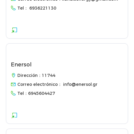
Tel：
6936221130
Enersol
Dirección：11744
Correo electrónico：
info@enersol.gr
Tel：
6945604427