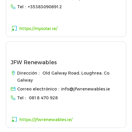
Tel：
+353830908912
https://mysolar.ie/
JFW Renewables
Dirección： Old Galway Road, Loughrea, Co.
Galway
Correo electrónico：
info@jfwrenewables.ie
Tel：
0818 470 928
https://jfwrenewables.ie/