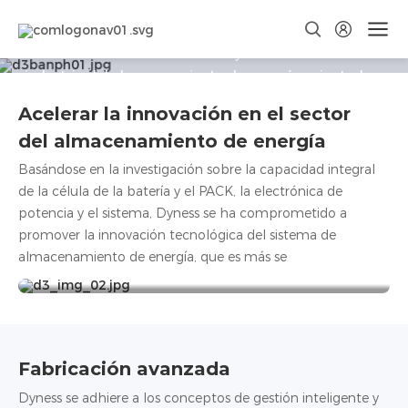
Investigación e innovación
Liderar el desarrollo sostenible y de alta calidad de la
industria del almacenamiento de energía, orientado a
las necesidades de los clientes globales y a las
Acelerar la innovación en el sector
tecnologías de vanguardia.
del almacenamiento de energía
Basándose en la investigación sobre la capacidad integral
de la célula de la batería y el PACK, la electrónica de
potencia y el sistema, Dyness se ha comprometido a
370+
240+
3
167+
promover la innovación tecnológica del sistema de
almacenamiento de energía, que es más se
Propiedad
Patentes
Centros de
Personal de
intelectual
I+D
I+D
Fabricación avanzada
Dyness se adhiere a los conceptos de gestión inteligente y